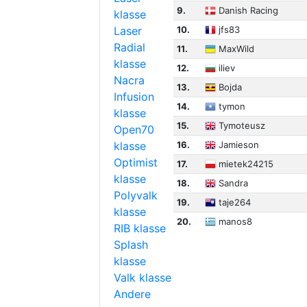
9.
Danish Racing
klasse
Laser
10.
jfs83
Radial
11.
MaxWild
klasse
12.
iliev
Nacra
13.
Bojda
Infusion
14.
tymon
klasse
15.
Tymoteusz
Open70
klasse
16.
Jamieson
Optimist
17.
mietek24215
klasse
18.
Sandra
Polyvalk
19.
taje264
klasse
20.
manos8
RIB klasse
Splash
klasse
Valk klasse
Andere