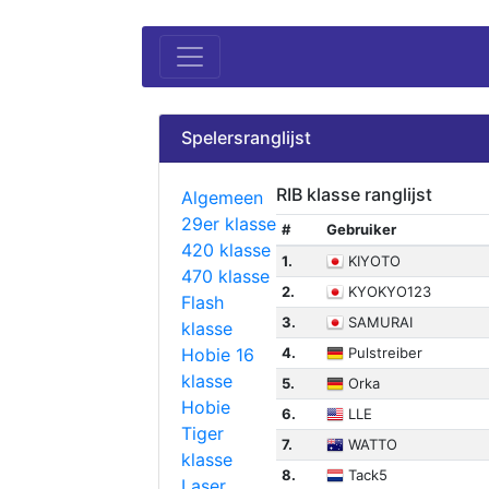
Spelersranglijst
RIB klasse ranglijst
Algemeen
29er klasse
#
Gebruiker
420 klasse
1.
KIYOTO
470 klasse
2.
KYOKYO123
Flash
3.
SAMURAI
klasse
Hobie 16
4.
Pulstreiber
klasse
5.
Orka
Hobie
6.
LLE
Tiger
7.
WATTO
klasse
8.
Tack5
Laser