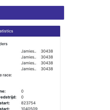
atistics
ders
Jamies..
30438
Jamies..
30438
Jamies..
30438
Jamies..
30438
e race:
ne:
0
edstrijd:
0
tart:
823754
tart:
1040509