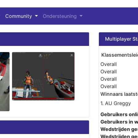
Community
Ondersteuning
Multiplayer St
Klassementslei
Overall
Overall
Overall
Overall
Winnaars laatst
1. AU Greggy
Gebruikers onli
Gebruikers in w
Wedstrijden ges
Wedstrijden ges