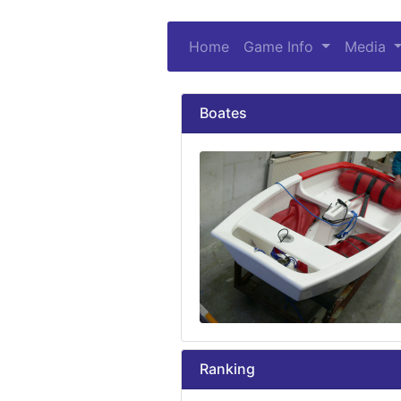
Home
Game Info
(current)
Media
Boates
Ranking