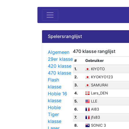
Spelersranglijst
470 klasse ranglijst
Algemeen
29er klasse
#
Gebruiker
420 klasse
1.
KIYOTO
470 klasse
2.
KYOKYO123
Flash
3.
SAMURAI
klasse
Hobie 16
4.
Lars_DEN
klasse
5.
LLE
Hobie
6.
Al83
Tiger
7.
jfs83
klasse
8.
SONIC 3
Laser