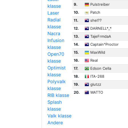
9.
Pulstreiber
klasse
Laser
10.
Patch
Radial
11.
shel??
klasse
12.
DARNELL*_*
Nacra
13.
TajeFrmdaA
Infusion
14.
Captain^Proctor
klasse
15.
MaxWild
Open70
klasse
16.
Real
Optimist
17.
Edson Cella
klasse
18.
ITA-268
Polyvalk
19.
glutzz
klasse
20.
WATTO
RIB klasse
Splash
klasse
Valk klasse
Andere