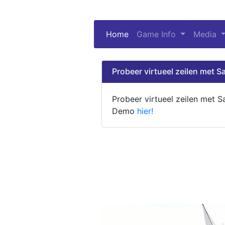
Home
(current)
Game Info
Media
Probeer virtueel zeilen met Sa
Probeer virtueel zeilen met S
Demo
hier!