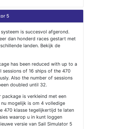
tor 5
n systeem is succesvol afgerond.
eer dan honderd races gestart met
rschillende landen. Bekijk de
ckage has been reduced with up to a
ll sessions of 16 ships of the 470
ously. Also the number of sessions
been doubled until 32.
r package is verkleind met een
t nu mogelijk is om 4 volledige
 470 klasse tegelijkertijd te laten
ssies waarop u in kunt loggen
nieuwe versie van Sail Simulator 5