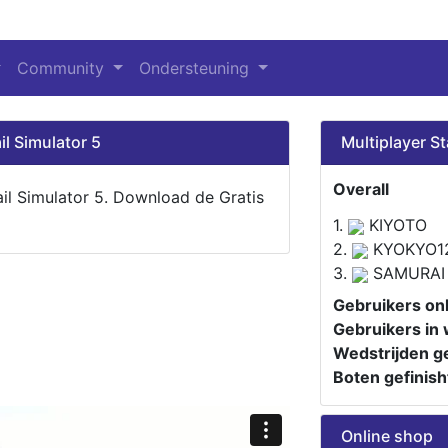
Community
Ondersteuning
il Simulator 5
Multiplayer St
Overall
ail Simulator 5. Download de Gratis
1.
KIYOTO
2.
KYOKYO1
3.
SAMURAI
Gebruikers onl
Gebruikers in 
Wedstrijden ge
Boten gefinish
Online shop