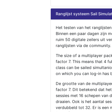
Ranglijst systeem Sail Simula
Het testen van het ranglijste
Binnen een paar dagen zijn m
ruim 50 digitale zeilers uit ve
ranglijsten via de community.
The size of a multiplayer pa
factor 7. This means that 4 fu
class can be sailed simultani
on which you can log-in has 
De grootte van de multiplaye
factor 7. Dit betekend dat he
sessies met 16 schepen van de
draaien. Ook is het aantal se
verdubbeld tot 32. Er is een 