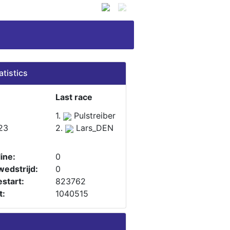
atistics
Last race
1.
Pulstreiber
23
2.
Lars_DEN
ine:
0
wedstrijd:
0
start:
823762
t:
1040515