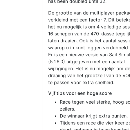
has been doubled until 32.
De grootte van de multiplayer packa
verkleind met een factor 7. Dit betek
het nu mogelijk is om 4 volledige se
16 schepen van de 470 klasse tegelijk
laten draaien. Ook is het aantal sessi
waarop u in kunt loggen verdubbeld 
Er is een nieuwe versie van Sail Simu
(5.1.6.0) uitgegeven met een aantal
wijzigingen. Het is nu mogelijk om d
draaiing van het grootzeil van de V
te passen voor extra snelheid.
Vijf tips voor een hoge score
Race tegen veel sterke, hoog s
zeilers.
De winnaar krijgt extra punten.
Tijdens een race die vier keer z
duurt, ontvang je twee keer het