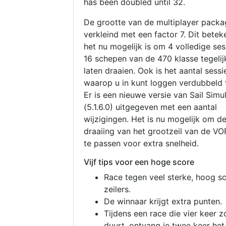
has been doubled until 32.
De grootte van de multiplayer packa
verkleind met een factor 7. Dit betek
het nu mogelijk is om 4 volledige se
16 schepen van de 470 klasse tegelijk
laten draaien. Ook is het aantal sessi
waarop u in kunt loggen verdubbeld 
Er is een nieuwe versie van Sail Simu
(5.1.6.0) uitgegeven met een aantal
wijzigingen. Het is nu mogelijk om d
draaiing van het grootzeil van de V
te passen voor extra snelheid.
Vijf tips voor een hoge score
Race tegen veel sterke, hoog s
zeilers.
De winnaar krijgt extra punten.
Tijdens een race die vier keer z
duurt, ontvang je twee keer het