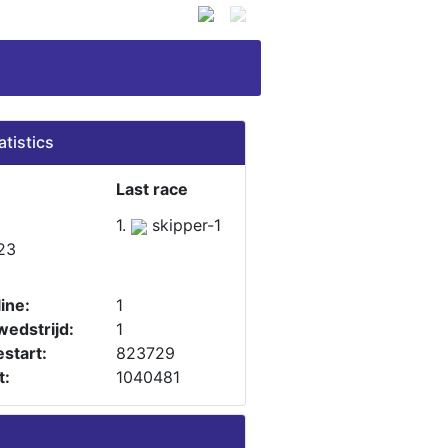
atistics
Last race
1.
skipper-1
23
ine:
1
wedstrijd:
1
start:
823729
t:
1040481