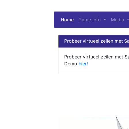
Home
(current)
Game Info
Media
Probeer virtueel zeilen met Sa
Probeer virtueel zeilen met S
Demo
hier!