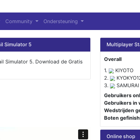
Community
Ondersteuning
il Simulator 5
Multiplayer St
Overall
ail Simulator 5. Download de Gratis
1.
KIYOTO
2.
KYOKYO1
3.
SAMURAI
Gebruikers onl
Gebruikers in 
Wedstrijden ge
Boten gefinish
Online shop