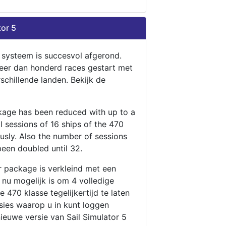
tor 5
n systeem is succesvol afgerond.
eer dan honderd races gestart met
rschillende landen. Bekijk de
ckage has been reduced with up to a
ll sessions of 16 ships of the 470
ously. Also the number of sessions
been doubled until 32.
r package is verkleind met een
t nu mogelijk is om 4 volledige
 470 klasse tegelijkertijd te laten
ssies waarop u in kunt loggen
nieuwe versie van Sail Simulator 5