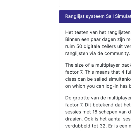
Ranglijst systeem Sail Simula
Het testen van het ranglijste
Binnen een paar dagen zijn m
ruim 50 digitale zeilers uit ve
ranglijsten via de community.
The size of a multiplayer pa
factor 7. This means that 4 fu
class can be sailed simultani
on which you can log-in has 
De grootte van de multiplaye
factor 7. Dit betekend dat he
sessies met 16 schepen van de
draaien. Ook is het aantal se
verdubbeld tot 32. Er is een 