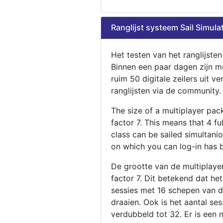
Ranglijst systeem Sail Simula
Het testen van het ranglijste
Binnen een paar dagen zijn m
ruim 50 digitale zeilers uit ve
ranglijsten via de community.
The size of a multiplayer pa
factor 7. This means that 4 fu
class can be sailed simultani
on which you can log-in has 
De grootte van de multiplaye
factor 7. Dit betekend dat he
sessies met 16 schepen van de
draaien. Ook is het aantal se
verdubbeld tot 32. Er is een 