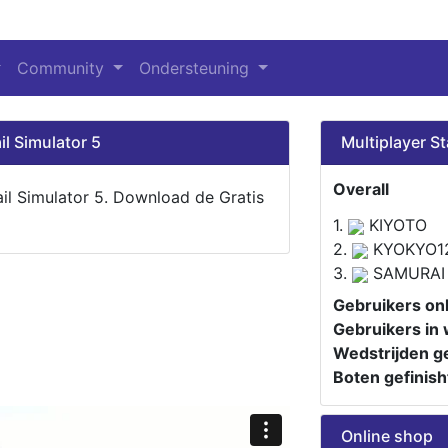
Community
Ondersteuning
il Simulator 5
Multiplayer St
Overall
ail Simulator 5. Download de Gratis
1.
KIYOTO
2.
KYOKYO1
3.
SAMURAI
Gebruikers onl
Gebruikers in 
Wedstrijden ge
Boten gefinish
Online shop