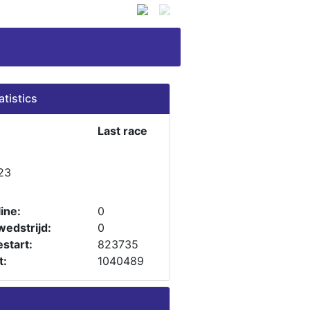
atistics
Last race
23
ine:
0
wedstrijd:
0
start:
823735
t:
1040489