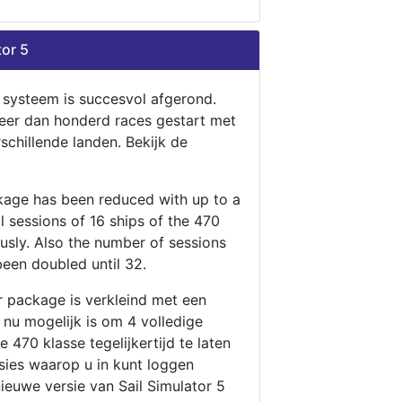
tor 5
n systeem is succesvol afgerond.
eer dan honderd races gestart met
rschillende landen. Bekijk de
ckage has been reduced with up to a
ll sessions of 16 ships of the 470
ously. Also the number of sessions
been doubled until 32.
r package is verkleind met een
t nu mogelijk is om 4 volledige
 470 klasse tegelijkertijd te laten
ssies waarop u in kunt loggen
nieuwe versie van Sail Simulator 5