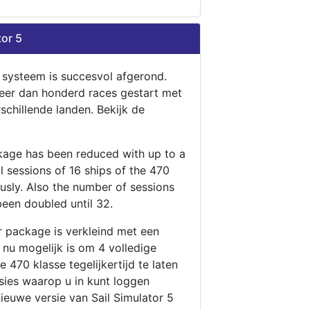
tor 5
n systeem is succesvol afgerond.
eer dan honderd races gestart met
rschillende landen. Bekijk de
ckage has been reduced with up to a
ll sessions of 16 ships of the 470
ously. Also the number of sessions
been doubled until 32.
r package is verkleind met een
t nu mogelijk is om 4 volledige
 470 klasse tegelijkertijd te laten
ssies waarop u in kunt loggen
nieuwe versie van Sail Simulator 5