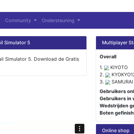
Community
Ondersteuning
il Simulator 5
Multiplayer St
Overall
ail Simulator 5. Download de Gratis
1.
KIYOTO
2.
KYOKYO1
3.
SAMURAI
Gebruikers onl
Gebruikers in 
Wedstrijden ge
Boten gefinish
Online shop