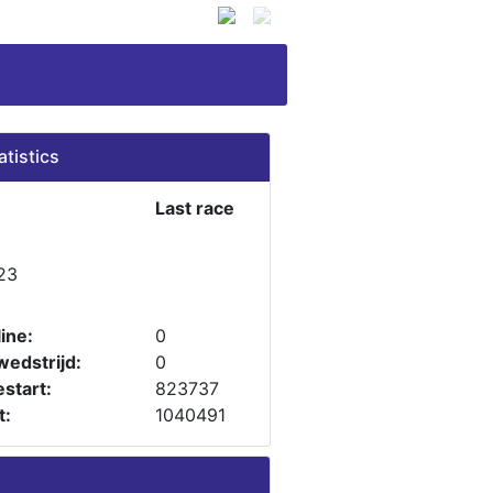
atistics
Last race
23
ine:
0
wedstrijd:
0
start:
823737
t:
1040491