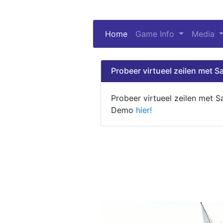
Home
(current)
Game Info
Media
Probeer virtueel zeilen met Sa
Probeer virtueel zeilen met S
Demo
hier!