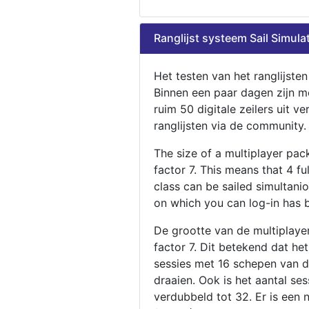
Ranglijst systeem Sail Simula
Het testen van het ranglijste
Binnen een paar dagen zijn m
ruim 50 digitale zeilers uit ve
ranglijsten via de community.
The size of a multiplayer pa
factor 7. This means that 4 fu
class can be sailed simultani
on which you can log-in has 
De grootte van de multiplaye
factor 7. Dit betekend dat he
sessies met 16 schepen van de
draaien. Ook is het aantal se
verdubbeld tot 32. Er is een 