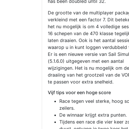
has been doubled until 32.
De grootte van de multiplayer packa
verkleind met een factor 7. Dit betek
het nu mogelijk is om 4 volledige se
16 schepen van de 470 klasse tegelijk
laten draaien. Ook is het aantal sessi
waarop u in kunt loggen verdubbeld 
Er is een nieuwe versie van Sail Simu
(5.1.6.0) uitgegeven met een aantal
wijzigingen. Het is nu mogelijk om d
draaiing van het grootzeil van de V
te passen voor extra snelheid.
Vijf tips voor een hoge score
Race tegen veel sterke, hoog s
zeilers.
De winnaar krijgt extra punten.
Tijdens een race die vier keer z
duurt, ontvang je twee keer het