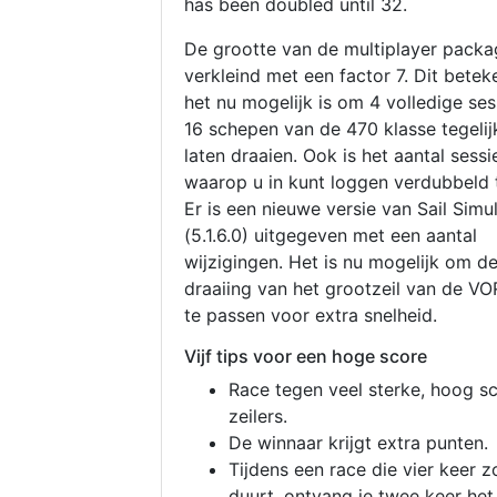
has been doubled until 32.
De grootte van de multiplayer packa
verkleind met een factor 7. Dit betek
het nu mogelijk is om 4 volledige se
16 schepen van de 470 klasse tegelijk
laten draaien. Ook is het aantal sessi
waarop u in kunt loggen verdubbeld 
Er is een nieuwe versie van Sail Simu
(5.1.6.0) uitgegeven met een aantal
wijzigingen. Het is nu mogelijk om d
draaiing van het grootzeil van de V
te passen voor extra snelheid.
Vijf tips voor een hoge score
Race tegen veel sterke, hoog s
zeilers.
De winnaar krijgt extra punten.
Tijdens een race die vier keer z
duurt, ontvang je twee keer het