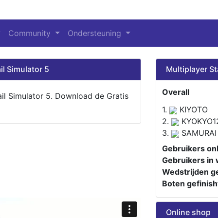
Community
Ondersteuning
il Simulator 5
Multiplayer St
Overall
ail Simulator 5. Download de Gratis
1.
KIYOTO
2.
KYOKYO1
3.
SAMURAI
Gebruikers onl
Gebruikers in 
Wedstrijden ge
Boten gefinish
Online shop