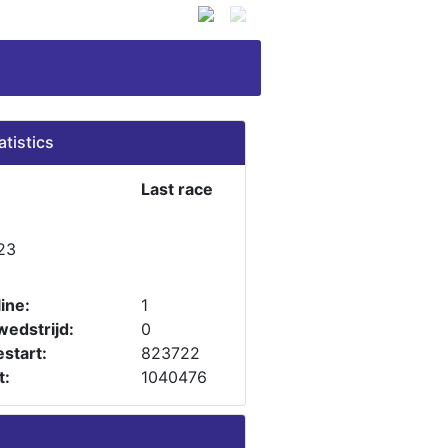
atistics
Last race
23
ine:
1
wedstrijd:
0
start:
823722
t:
1040476