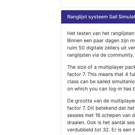
Ranglijst systeem Sail Simula
Het testen van het ranglijste
Binnen een paar dagen zijn m
ruim 50 digitale zeilers uit ve
ranglijsten via de community.
The size of a multiplayer pa
factor 7. This means that 4 fu
class can be sailed simultani
on which you can log-in has 
De grootte van de multiplaye
factor 7. Dit betekend dat he
sessies met 16 schepen van de
draaien. Ook is het aantal se
verdubbeld tot 32. Er is een 