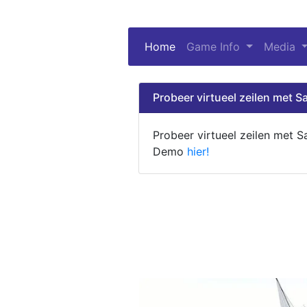
Home
(current)
Game Info
Media
Probeer virtueel zeilen met Sa
Probeer virtueel zeilen met S
Demo
hier!