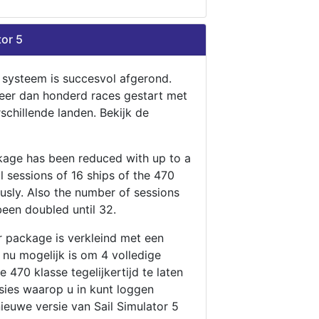
tor 5
n systeem is succesvol afgerond.
eer dan honderd races gestart met
rschillende landen. Bekijk de
ckage has been reduced with up to a
ll sessions of 16 ships of the 470
ously. Also the number of sessions
been doubled until 32.
r package is verkleind met een
t nu mogelijk is om 4 volledige
 470 klasse tegelijkertijd te laten
ssies waarop u in kunt loggen
nieuwe versie van Sail Simulator 5