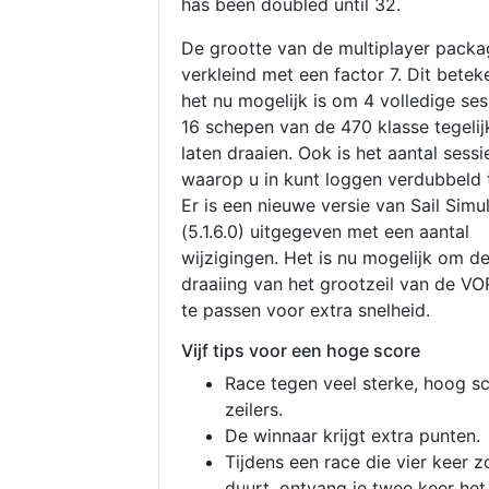
has been doubled until 32.
De grootte van de multiplayer packa
verkleind met een factor 7. Dit betek
het nu mogelijk is om 4 volledige se
16 schepen van de 470 klasse tegelijk
laten draaien. Ook is het aantal sessi
waarop u in kunt loggen verdubbeld 
Er is een nieuwe versie van Sail Simu
(5.1.6.0) uitgegeven met een aantal
wijzigingen. Het is nu mogelijk om d
draaiing van het grootzeil van de V
te passen voor extra snelheid.
Vijf tips voor een hoge score
Race tegen veel sterke, hoog s
zeilers.
De winnaar krijgt extra punten.
Tijdens een race die vier keer z
duurt, ontvang je twee keer het