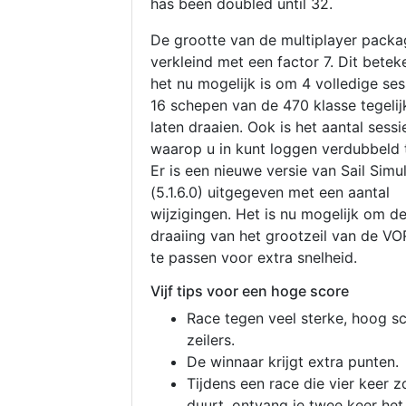
has been doubled until 32.
De grootte van de multiplayer packa
verkleind met een factor 7. Dit betek
het nu mogelijk is om 4 volledige se
16 schepen van de 470 klasse tegelijk
laten draaien. Ook is het aantal sessi
waarop u in kunt loggen verdubbeld 
Er is een nieuwe versie van Sail Simu
(5.1.6.0) uitgegeven met een aantal
wijzigingen. Het is nu mogelijk om d
draaiing van het grootzeil van de V
te passen voor extra snelheid.
Vijf tips voor een hoge score
Race tegen veel sterke, hoog s
zeilers.
De winnaar krijgt extra punten.
Tijdens een race die vier keer z
duurt, ontvang je twee keer het