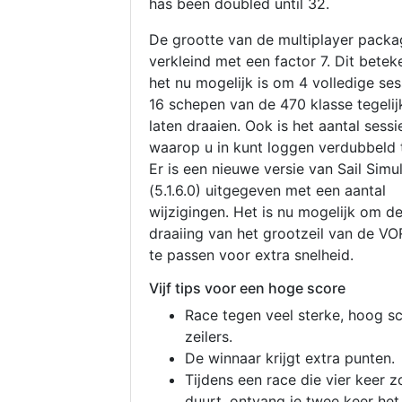
has been doubled until 32.
De grootte van de multiplayer packa
verkleind met een factor 7. Dit betek
het nu mogelijk is om 4 volledige se
16 schepen van de 470 klasse tegelijk
laten draaien. Ook is het aantal sessi
waarop u in kunt loggen verdubbeld 
Er is een nieuwe versie van Sail Simu
(5.1.6.0) uitgegeven met een aantal
wijzigingen. Het is nu mogelijk om d
draaiing van het grootzeil van de V
te passen voor extra snelheid.
Vijf tips voor een hoge score
Race tegen veel sterke, hoog s
zeilers.
De winnaar krijgt extra punten.
Tijdens een race die vier keer z
duurt, ontvang je twee keer het