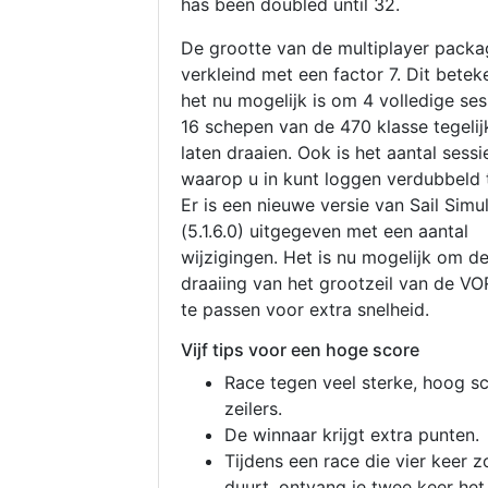
has been doubled until 32.
De grootte van de multiplayer packa
verkleind met een factor 7. Dit betek
het nu mogelijk is om 4 volledige se
16 schepen van de 470 klasse tegelijk
laten draaien. Ook is het aantal sessi
waarop u in kunt loggen verdubbeld 
Er is een nieuwe versie van Sail Simu
(5.1.6.0) uitgegeven met een aantal
wijzigingen. Het is nu mogelijk om d
draaiing van het grootzeil van de V
te passen voor extra snelheid.
Vijf tips voor een hoge score
Race tegen veel sterke, hoog s
zeilers.
De winnaar krijgt extra punten.
Tijdens een race die vier keer z
duurt, ontvang je twee keer het