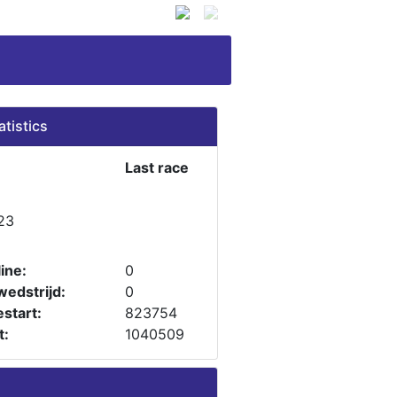
atistics
Last race
23
ine:
0
wedstrijd:
0
start:
823754
t:
1040509