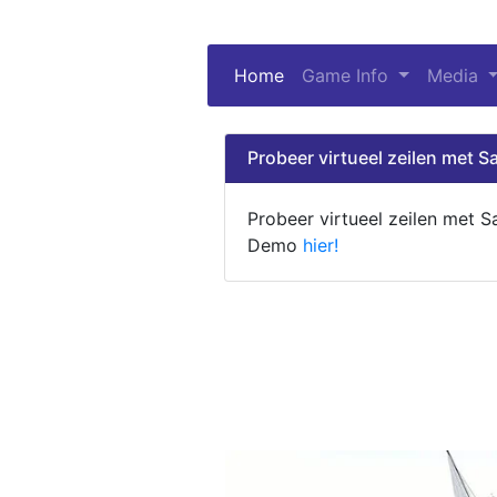
Home
(current)
Game Info
Media
Probeer virtueel zeilen met Sa
Probeer virtueel zeilen met S
Demo
hier!