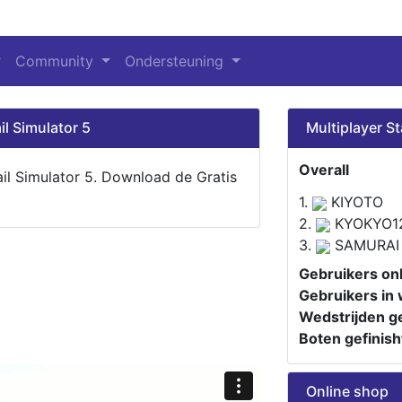
Community
Ondersteuning
il Simulator 5
Multiplayer St
Overall
ail Simulator 5. Download de Gratis
1.
KIYOTO
2.
KYOKYO1
3.
SAMURAI
Gebruikers onl
Gebruikers in 
Wedstrijden ge
Boten gefinish
Online shop