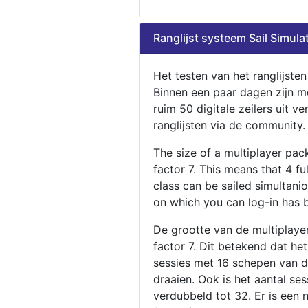
Ranglijst systeem Sail Simula
Het testen van het ranglijste
Binnen een paar dagen zijn m
ruim 50 digitale zeilers uit ve
ranglijsten via de community.
The size of a multiplayer pa
factor 7. This means that 4 fu
class can be sailed simultani
on which you can log-in has 
De grootte van de multiplaye
factor 7. Dit betekend dat he
sessies met 16 schepen van de
draaien. Ook is het aantal se
verdubbeld tot 32. Er is een 