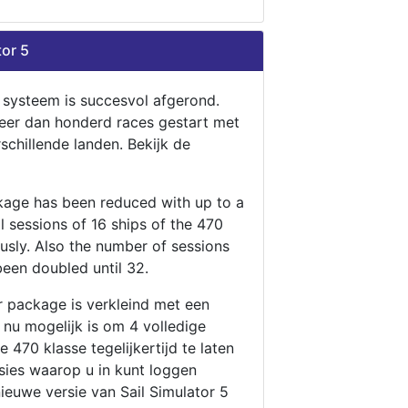
tor 5
n systeem is succesvol afgerond.
eer dan honderd races gestart met
rschillende landen. Bekijk de
ckage has been reduced with up to a
ll sessions of 16 ships of the 470
ously. Also the number of sessions
been doubled until 32.
r package is verkleind met een
t nu mogelijk is om 4 volledige
 470 klasse tegelijkertijd te laten
ssies waarop u in kunt loggen
nieuwe versie van Sail Simulator 5