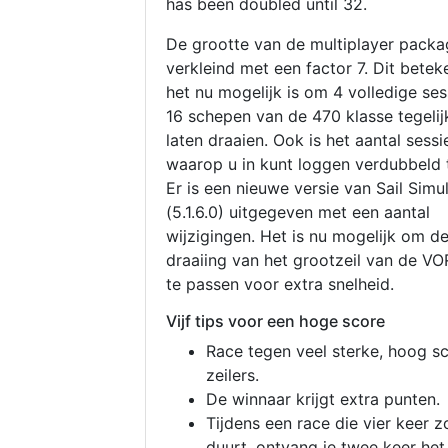
has been doubled until 32.
De grootte van de multiplayer packa
verkleind met een factor 7. Dit betek
het nu mogelijk is om 4 volledige se
16 schepen van de 470 klasse tegelijk
laten draaien. Ook is het aantal sessi
waarop u in kunt loggen verdubbeld 
Er is een nieuwe versie van Sail Simu
(5.1.6.0) uitgegeven met een aantal
wijzigingen. Het is nu mogelijk om d
draaiing van het grootzeil van de V
te passen voor extra snelheid.
Vijf tips voor een hoge score
Race tegen veel sterke, hoog s
zeilers.
De winnaar krijgt extra punten.
Tijdens een race die vier keer z
duurt, ontvang je twee keer het