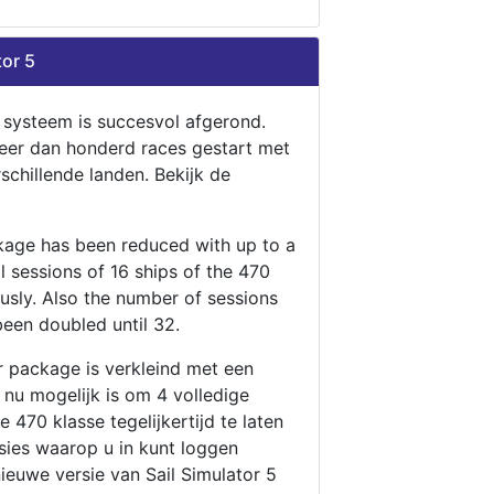
tor 5
n systeem is succesvol afgerond.
eer dan honderd races gestart met
rschillende landen. Bekijk de
ckage has been reduced with up to a
ll sessions of 16 ships of the 470
ously. Also the number of sessions
been doubled until 32.
r package is verkleind met een
t nu mogelijk is om 4 volledige
 470 klasse tegelijkertijd te laten
ssies waarop u in kunt loggen
nieuwe versie van Sail Simulator 5