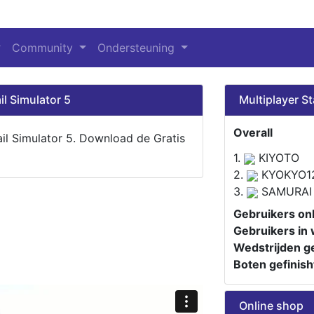
Community
Ondersteuning
il Simulator 5
Multiplayer St
Overall
ail Simulator 5. Download de Gratis
1.
KIYOTO
2.
KYOKYO1
3.
SAMURAI
Gebruikers onl
Gebruikers in 
Wedstrijden ge
Boten gefinish
Online shop