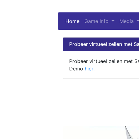
Home
(current)
Game Info
Media
Probeer virtueel zeilen met Sa
Probeer virtueel zeilen met S
Demo
hier!