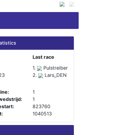
atistics
Last race
1.
Pulstreiber
23
2.
Lars_DEN
ine:
1
wedstrijd:
1
start:
823760
t:
1040513