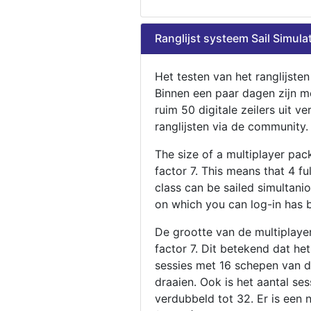
Ranglijst systeem Sail Simula
Het testen van het ranglijste
Binnen een paar dagen zijn m
ruim 50 digitale zeilers uit ve
ranglijsten via de community.
The size of a multiplayer pa
factor 7. This means that 4 fu
class can be sailed simultani
on which you can log-in has 
De grootte van de multiplaye
factor 7. Dit betekend dat he
sessies met 16 schepen van de
draaien. Ook is het aantal se
verdubbeld tot 32. Er is een 