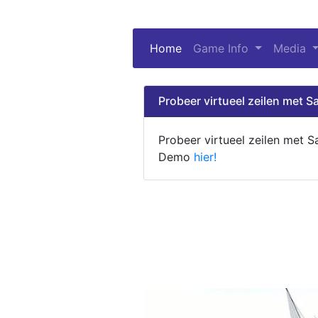
Home
(current)
Game Info
Media
Probeer virtueel zeilen met Sa
Probeer virtueel zeilen met S
Demo
hier!