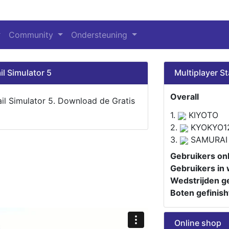
Community
Ondersteuning
il Simulator 5
Multiplayer St
Overall
ail Simulator 5. Download de Gratis
1.
KIYOTO
2.
KYOKYO1
3.
SAMURAI
Gebruikers onl
Gebruikers in 
Wedstrijden ge
Boten gefinish
Online shop