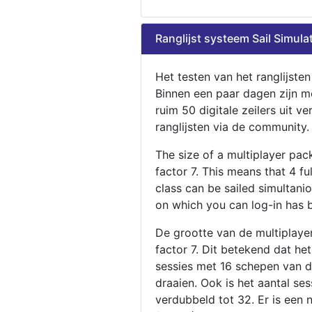
Ranglijst systeem Sail Simula
Het testen van het ranglijste
Binnen een paar dagen zijn m
ruim 50 digitale zeilers uit ve
ranglijsten via de community.
The size of a multiplayer pa
factor 7. This means that 4 fu
class can be sailed simultani
on which you can log-in has 
De grootte van de multiplaye
factor 7. Dit betekend dat he
sessies met 16 schepen van de
draaien. Ook is het aantal se
verdubbeld tot 32. Er is een 