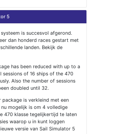
tor 5
n systeem is succesvol afgerond.
eer dan honderd races gestart met
rschillende landen. Bekijk de
ckage has been reduced with up to a
ll sessions of 16 ships of the 470
ously. Also the number of sessions
been doubled until 32.
r package is verkleind met een
t nu mogelijk is om 4 volledige
 470 klasse tegelijkertijd te laten
ssies waarop u in kunt loggen
nieuwe versie van Sail Simulator 5