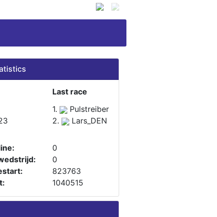
atistics
Last race
1.
Pulstreiber
23
2.
Lars_DEN
ine:
0
wedstrijd:
0
start:
823763
t:
1040515