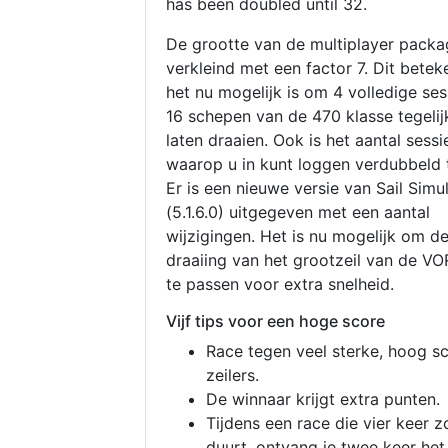
has been doubled until 32.
De grootte van de multiplayer packa
verkleind met een factor 7. Dit betek
het nu mogelijk is om 4 volledige se
16 schepen van de 470 klasse tegelijk
laten draaien. Ook is het aantal sessi
waarop u in kunt loggen verdubbeld 
Er is een nieuwe versie van Sail Simu
(5.1.6.0) uitgegeven met een aantal
wijzigingen. Het is nu mogelijk om d
draaiing van het grootzeil van de V
te passen voor extra snelheid.
Vijf tips voor een hoge score
Race tegen veel sterke, hoog s
zeilers.
De winnaar krijgt extra punten.
Tijdens een race die vier keer z
duurt, ontvang je twee keer het