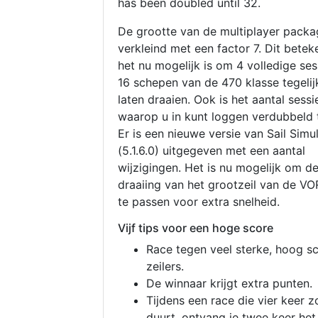
has been doubled until 32.
De grootte van de multiplayer packa
verkleind met een factor 7. Dit betek
het nu mogelijk is om 4 volledige se
16 schepen van de 470 klasse tegelijk
laten draaien. Ook is het aantal sessi
waarop u in kunt loggen verdubbeld 
Er is een nieuwe versie van Sail Simu
(5.1.6.0) uitgegeven met een aantal
wijzigingen. Het is nu mogelijk om d
draaiing van het grootzeil van de V
te passen voor extra snelheid.
Vijf tips voor een hoge score
Race tegen veel sterke, hoog s
zeilers.
De winnaar krijgt extra punten.
Tijdens een race die vier keer z
duurt, ontvang je twee keer het