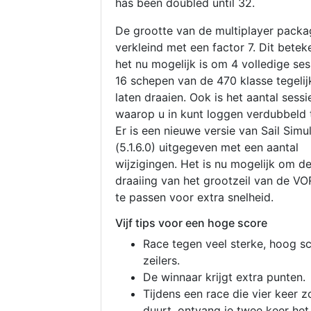
has been doubled until 32.
De grootte van de multiplayer packa
verkleind met een factor 7. Dit betek
het nu mogelijk is om 4 volledige se
16 schepen van de 470 klasse tegelijk
laten draaien. Ook is het aantal sessi
waarop u in kunt loggen verdubbeld 
Er is een nieuwe versie van Sail Simu
(5.1.6.0) uitgegeven met een aantal
wijzigingen. Het is nu mogelijk om d
draaiing van het grootzeil van de V
te passen voor extra snelheid.
Vijf tips voor een hoge score
Race tegen veel sterke, hoog s
zeilers.
De winnaar krijgt extra punten.
Tijdens een race die vier keer z
duurt, ontvang je twee keer het