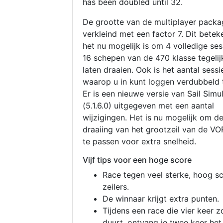
has been doubled until 32.
De grootte van de multiplayer packa
verkleind met een factor 7. Dit betek
het nu mogelijk is om 4 volledige se
16 schepen van de 470 klasse tegelijk
laten draaien. Ook is het aantal sessi
waarop u in kunt loggen verdubbeld 
Er is een nieuwe versie van Sail Simu
(5.1.6.0) uitgegeven met een aantal
wijzigingen. Het is nu mogelijk om d
draaiing van het grootzeil van de V
te passen voor extra snelheid.
Vijf tips voor een hoge score
Race tegen veel sterke, hoog s
zeilers.
De winnaar krijgt extra punten.
Tijdens een race die vier keer z
duurt, ontvang je twee keer het