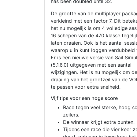
has been doubled until 32.
De grootte van de multiplayer packa
verkleind met een factor 7. Dit betek
het nu mogelijk is om 4 volledige se
16 schepen van de 470 klasse tegelijk
laten draaien. Ook is het aantal sessi
waarop u in kunt loggen verdubbeld 
Er is een nieuwe versie van Sail Simu
(5.1.6.0) uitgegeven met een aantal
wijzigingen. Het is nu mogelijk om d
draaiing van het grootzeil van de V
te passen voor extra snelheid.
Vijf tips voor een hoge score
Race tegen veel sterke, hoog s
zeilers.
De winnaar krijgt extra punten.
Tijdens een race die vier keer z
duurt, ontvang je twee keer het