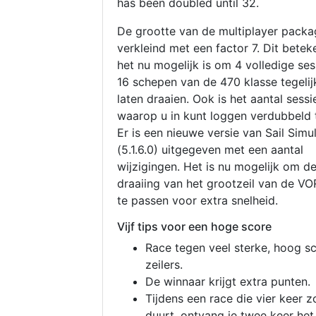
has been doubled until 32.
De grootte van de multiplayer packa
verkleind met een factor 7. Dit betek
het nu mogelijk is om 4 volledige se
16 schepen van de 470 klasse tegelijk
laten draaien. Ook is het aantal sessi
waarop u in kunt loggen verdubbeld 
Er is een nieuwe versie van Sail Simu
(5.1.6.0) uitgegeven met een aantal
wijzigingen. Het is nu mogelijk om d
draaiing van het grootzeil van de V
te passen voor extra snelheid.
Vijf tips voor een hoge score
Race tegen veel sterke, hoog s
zeilers.
De winnaar krijgt extra punten.
Tijdens een race die vier keer z
duurt, ontvang je twee keer het