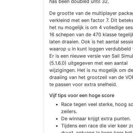
has been doubled until 32.
De grootte van de multiplayer packa
verkleind met een factor 7. Dit betek
het nu mogelijk is om 4 volledige se
16 schepen van de 470 klasse tegelijk
laten draaien. Ook is het aantal sessi
waarop u in kunt loggen verdubbeld 
Er is een nieuwe versie van Sail Simu
(5.1.6.0) uitgegeven met een aantal
wijzigingen. Het is nu mogelijk om d
draaiing van het grootzeil van de V
te passen voor extra snelheid.
Vijf tips voor een hoge score
Race tegen veel sterke, hoog s
zeilers.
De winnaar krijgt extra punten.
Tijdens een race die vier keer z
duurt, ontvang je twee keer het