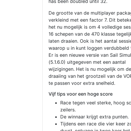
has been doubled until 32.
De grootte van de multiplayer packa
verkleind met een factor 7. Dit betek
het nu mogelijk is om 4 volledige se
16 schepen van de 470 klasse tegelijk
laten draaien. Ook is het aantal sessi
waarop u in kunt loggen verdubbeld 
Er is een nieuwe versie van Sail Simu
(5.1.6.0) uitgegeven met een aantal
wijzigingen. Het is nu mogelijk om d
draaiing van het grootzeil van de V
te passen voor extra snelheid.
Vijf tips voor een hoge score
Race tegen veel sterke, hoog s
zeilers.
De winnaar krijgt extra punten.
Tijdens een race die vier keer z
duurt, ontvang je twee keer het