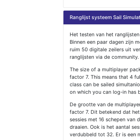
Ranglijst systeem Sail Simula
Het testen van het ranglijste
Binnen een paar dagen zijn m
ruim 50 digitale zeilers uit ve
ranglijsten via de community.
The size of a multiplayer pa
factor 7. This means that 4 fu
class can be sailed simultani
on which you can log-in has 
De grootte van de multiplaye
factor 7. Dit betekend dat he
sessies met 16 schepen van de
draaien. Ook is het aantal se
verdubbeld tot 32. Er is een 