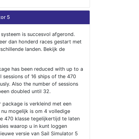
tor 5
n systeem is succesvol afgerond.
eer dan honderd races gestart met
rschillende landen. Bekijk de
ckage has been reduced with up to a
ll sessions of 16 ships of the 470
ously. Also the number of sessions
been doubled until 32.
r package is verkleind met een
t nu mogelijk is om 4 volledige
 470 klasse tegelijkertijd te laten
ssies waarop u in kunt loggen
nieuwe versie van Sail Simulator 5