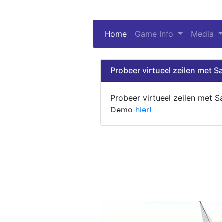
Home
(current)
Game Info
Media
Probeer virtueel zeilen met Sa
Probeer virtueel zeilen met S
Demo
hier!