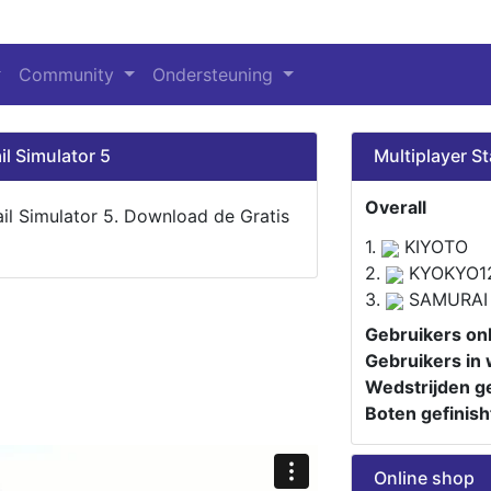
Community
Ondersteuning
il Simulator 5
Multiplayer St
Overall
ail Simulator 5. Download de Gratis
1.
KIYOTO
2.
KYOKYO1
3.
SAMURAI
Gebruikers onl
Gebruikers in 
Wedstrijden ge
Boten gefinish
Online shop