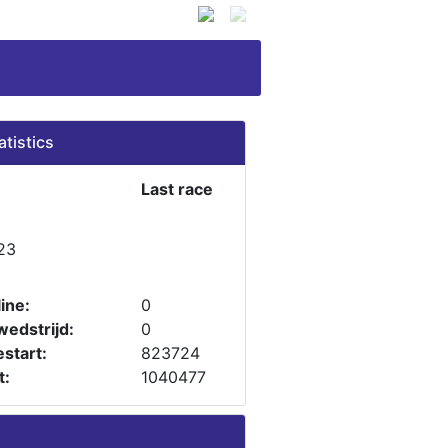
atistics
Last race
23
ine:
0
wedstrijd:
0
start:
823724
t:
1040477