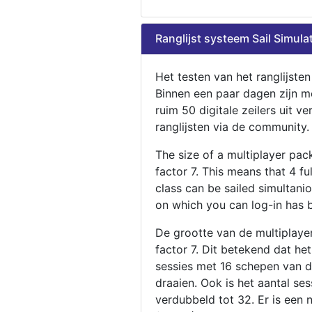
Ranglijst systeem Sail Simula
Het testen van het ranglijste
Binnen een paar dagen zijn m
ruim 50 digitale zeilers uit ve
ranglijsten via de community.
The size of a multiplayer pa
factor 7. This means that 4 fu
class can be sailed simultani
on which you can log-in has 
De grootte van de multiplaye
factor 7. Dit betekend dat he
sessies met 16 schepen van de
draaien. Ook is het aantal se
verdubbeld tot 32. Er is een 