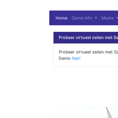
Home
(current)
Game Info
Media
Probeer virtueel zeilen met Sa
Probeer virtueel zeilen met S
Demo
hier!