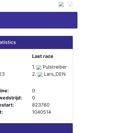
atistics
Last race
1.
Pulstreiber
23
2.
Lars_DEN
ine:
0
wedstrijd:
0
start:
823760
t:
1040514