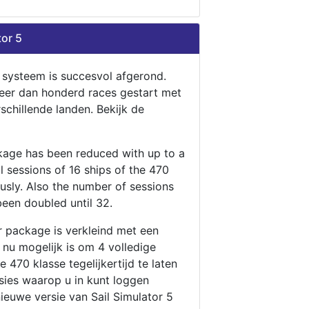
tor 5
n systeem is succesvol afgerond.
eer dan honderd races gestart met
rschillende landen. Bekijk de
ckage has been reduced with up to a
ll sessions of 16 ships of the 470
ously. Also the number of sessions
been doubled until 32.
r package is verkleind met een
t nu mogelijk is om 4 volledige
 470 klasse tegelijkertijd te laten
ssies waarop u in kunt loggen
nieuwe versie van Sail Simulator 5