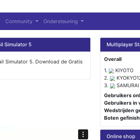
Community
Ondersteuning
il Simulator 5
Multiplayer St
Overall
ail Simulator 5. Download de Gratis
1.
KIYOTO
2.
KYOKYO1
3.
SAMURAI
Gebruikers onl
Gebruikers in 
Wedstrijden ge
Boten gefinish
Online shop