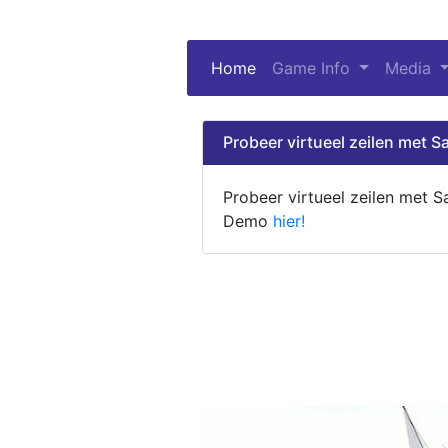
Home
(current)
Game Info
Media
Probeer virtueel zeilen met Sa
Probeer virtueel zeilen met S
Demo
hier!