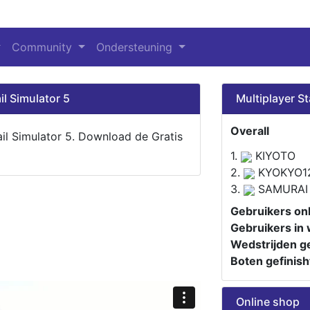
Community
Ondersteuning
il Simulator 5
Multiplayer St
Overall
ail Simulator 5. Download de Gratis
1.
KIYOTO
2.
KYOKYO1
3.
SAMURAI
Gebruikers onl
Gebruikers in 
Wedstrijden ge
Boten gefinish
Online shop