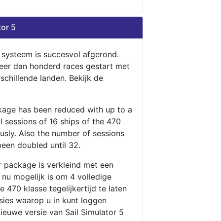
tor 5
n systeem is succesvol afgerond.
eer dan honderd races gestart met
rschillende landen. Bekijk de
ckage has been reduced with up to a
ll sessions of 16 ships of the 470
ously. Also the number of sessions
been doubled until 32.
r package is verkleind met een
t nu mogelijk is om 4 volledige
 470 klasse tegelijkertijd te laten
ssies waarop u in kunt loggen
nieuwe versie van Sail Simulator 5