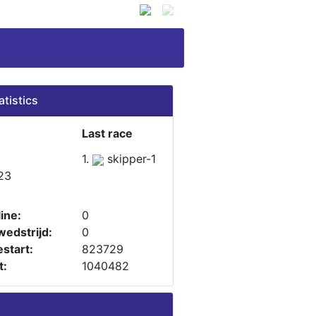
atistics
Last race
1.
skipper-1
23
ine:
0
wedstrijd:
0
start:
823729
t:
1040482