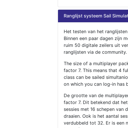
Ranglijst systeem Sail Simula
Het testen van het ranglijste
Binnen een paar dagen zijn m
ruim 50 digitale zeilers uit ve
ranglijsten via de community.
The size of a multiplayer pa
factor 7. This means that 4 fu
class can be sailed simultani
on which you can log-in has 
De grootte van de multiplaye
factor 7. Dit betekend dat he
sessies met 16 schepen van de
draaien. Ook is het aantal se
verdubbeld tot 32. Er is een 