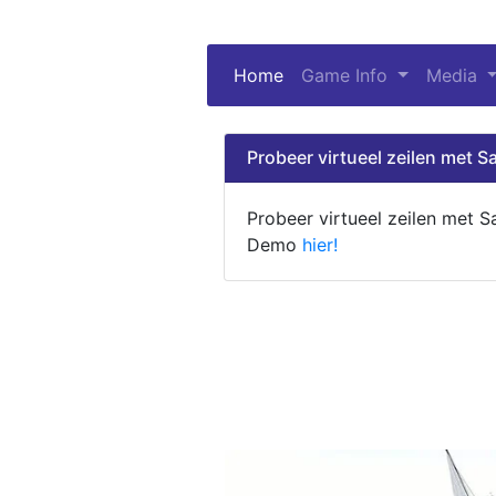
Home
(current)
Game Info
Media
Probeer virtueel zeilen met Sa
Probeer virtueel zeilen met S
Demo
hier!