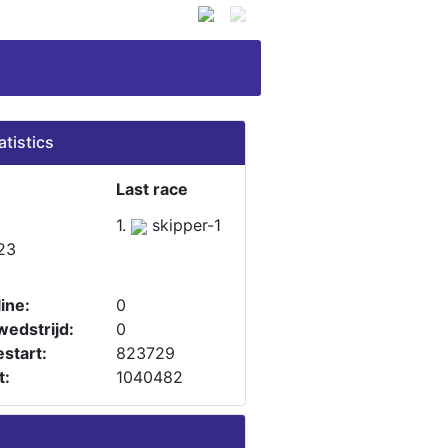
atistics
Last race
1.
skipper-1
23
ine:
0
wedstrijd:
0
start:
823729
t:
1040482