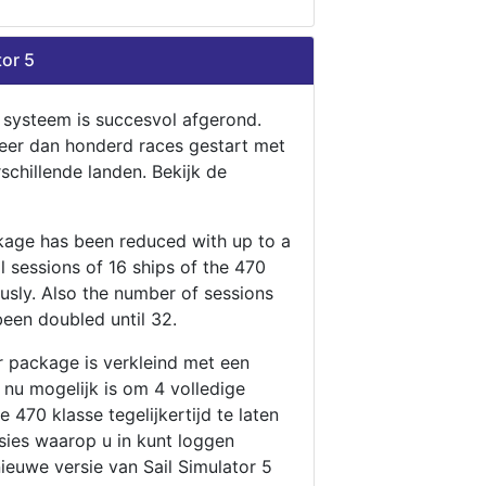
tor 5
n systeem is succesvol afgerond.
eer dan honderd races gestart met
rschillende landen. Bekijk de
ckage has been reduced with up to a
ll sessions of 16 ships of the 470
ously. Also the number of sessions
been doubled until 32.
r package is verkleind met een
t nu mogelijk is om 4 volledige
 470 klasse tegelijkertijd te laten
ssies waarop u in kunt loggen
nieuwe versie van Sail Simulator 5