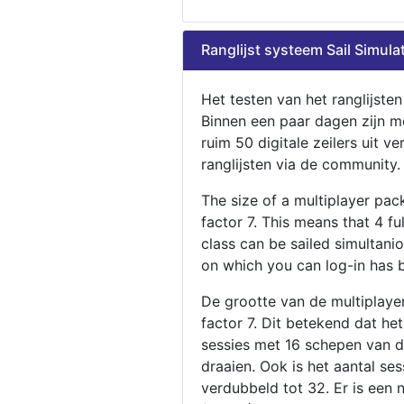
Ranglijst systeem Sail Simula
Het testen van het ranglijste
Binnen een paar dagen zijn m
ruim 50 digitale zeilers uit ve
ranglijsten via de community.
The size of a multiplayer pa
factor 7. This means that 4 fu
class can be sailed simultani
on which you can log-in has 
De grootte van de multiplaye
factor 7. Dit betekend dat he
sessies met 16 schepen van de
draaien. Ook is het aantal se
verdubbeld tot 32. Er is een 