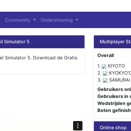
Community
Ondersteuning
il Simulator 5
Multiplayer St
Overall
ail Simulator 5. Download de Gratis
1.
KIYOTO
2.
KYOKYO1
3.
SAMURAI
Gebruikers onl
Gebruikers in 
Wedstrijden ge
Boten gefinish
Online shop