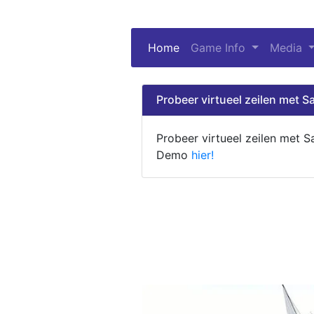
Home
(current)
Game Info
Media
Probeer virtueel zeilen met Sa
Probeer virtueel zeilen met S
Demo
hier!