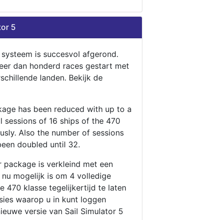
tor 5
n systeem is succesvol afgerond.
eer dan honderd races gestart met
rschillende landen. Bekijk de
ckage has been reduced with up to a
ll sessions of 16 ships of the 470
ously. Also the number of sessions
been doubled until 32.
r package is verkleind met een
t nu mogelijk is om 4 volledige
 470 klasse tegelijkertijd te laten
ssies waarop u in kunt loggen
nieuwe versie van Sail Simulator 5