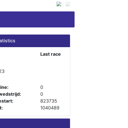
atistics
Last race
23
ine:
0
wedstrijd:
0
start:
823735
t:
1040489