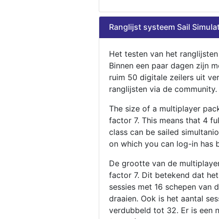
Ranglijst systeem Sail Simula
Het testen van het ranglijste
Binnen een paar dagen zijn m
ruim 50 digitale zeilers uit ve
ranglijsten via de community.
The size of a multiplayer pa
factor 7. This means that 4 fu
class can be sailed simultani
on which you can log-in has 
De grootte van de multiplaye
factor 7. Dit betekend dat he
sessies met 16 schepen van de
draaien. Ook is het aantal se
verdubbeld tot 32. Er is een 