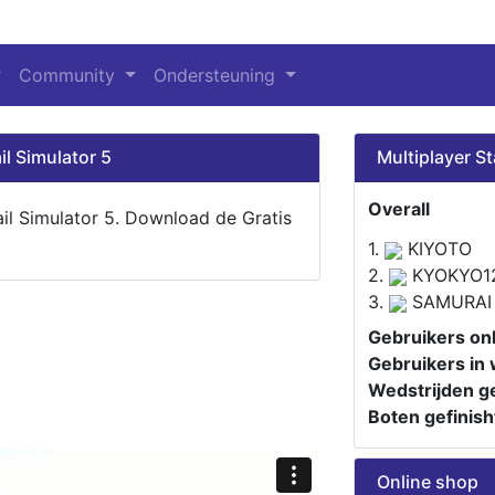
Community
Ondersteuning
il Simulator 5
Multiplayer St
Overall
ail Simulator 5. Download de Gratis
1.
KIYOTO
2.
KYOKYO1
3.
SAMURAI
Gebruikers onl
Gebruikers in 
Wedstrijden ge
Boten gefinish
Online shop