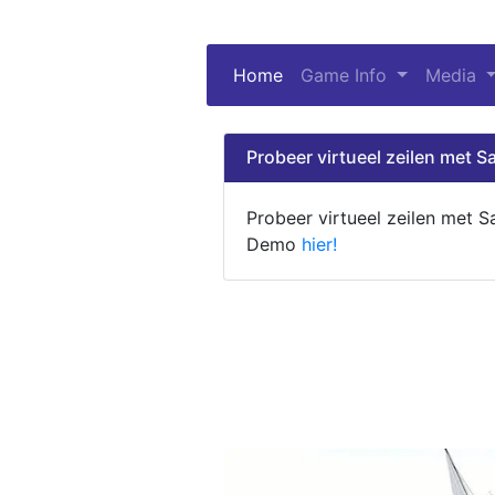
Home
(current)
Game Info
Media
Probeer virtueel zeilen met Sa
Probeer virtueel zeilen met S
Demo
hier!