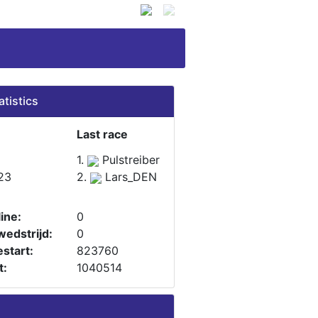
atistics
Last race
1.
Pulstreiber
23
2.
Lars_DEN
ine:
0
wedstrijd:
0
start:
823760
t:
1040514