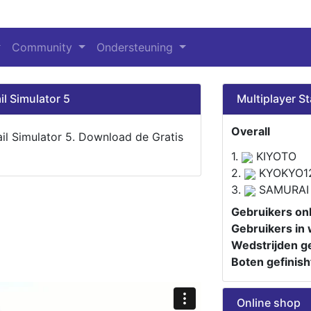
Community
Ondersteuning
il Simulator 5
Multiplayer St
Overall
ail Simulator 5. Download de Gratis
1.
KIYOTO
2.
KYOKYO1
3.
SAMURAI
Gebruikers onl
Gebruikers in 
Wedstrijden ge
Boten gefinish
Online shop