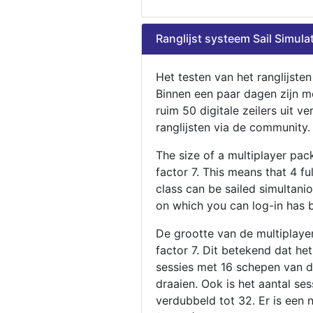
Ranglijst systeem Sail Simula
Het testen van het ranglijste
Binnen een paar dagen zijn m
ruim 50 digitale zeilers uit ve
ranglijsten via de community.
The size of a multiplayer pa
factor 7. This means that 4 fu
class can be sailed simultani
on which you can log-in has 
De grootte van de multiplaye
factor 7. Dit betekend dat he
sessies met 16 schepen van de
draaien. Ook is het aantal se
verdubbeld tot 32. Er is een 