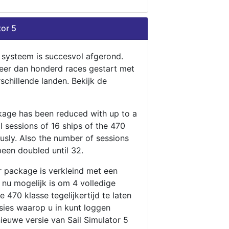
tor 5
n systeem is succesvol afgerond.
eer dan honderd races gestart met
rschillende landen. Bekijk de
ckage has been reduced with up to a
ll sessions of 16 ships of the 470
ously. Also the number of sessions
been doubled until 32.
r package is verkleind met een
t nu mogelijk is om 4 volledige
 470 klasse tegelijkertijd te laten
ssies waarop u in kunt loggen
nieuwe versie van Sail Simulator 5