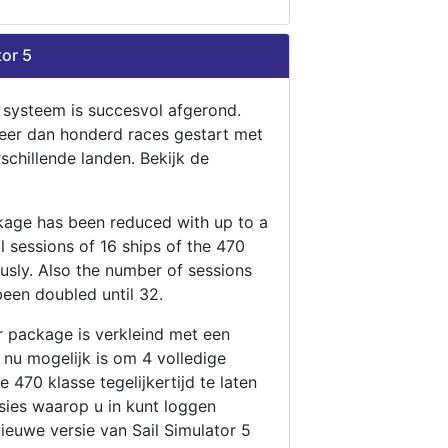
tor 5
n systeem is succesvol afgerond.
eer dan honderd races gestart met
rschillende landen. Bekijk de
ckage has been reduced with up to a
ll sessions of 16 ships of the 470
ously. Also the number of sessions
been doubled until 32.
r package is verkleind met een
t nu mogelijk is om 4 volledige
 470 klasse tegelijkertijd te laten
ssies waarop u in kunt loggen
nieuwe versie van Sail Simulator 5