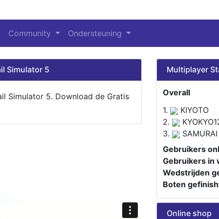
Community
Ondersteuning
il Simulator 5
Multiplayer St
Overall
ail Simulator 5. Download de Gratis
1.
KIYOTO
2.
KYOKYO1
3.
SAMURAI
Gebruikers onl
Gebruikers in 
Wedstrijden ge
Boten gefinish
Online shop