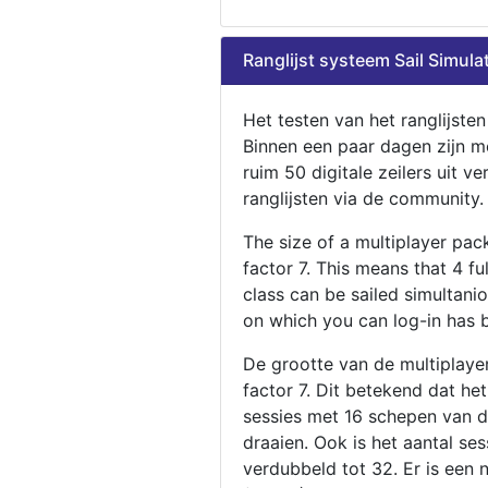
Ranglijst systeem Sail Simula
Het testen van het ranglijste
Binnen een paar dagen zijn m
ruim 50 digitale zeilers uit ve
ranglijsten via de community.
The size of a multiplayer pa
factor 7. This means that 4 fu
class can be sailed simultani
on which you can log-in has 
De grootte van de multiplaye
factor 7. Dit betekend dat he
sessies met 16 schepen van de
draaien. Ook is het aantal se
verdubbeld tot 32. Er is een 