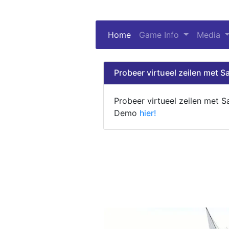
Home
(current)
Game Info
Media
Probeer virtueel zeilen met Sa
Probeer virtueel zeilen met S
Demo
hier!