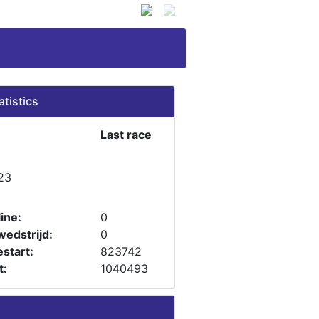
atistics
Last race
23
ine:
0
wedstrijd:
0
start:
823742
t:
1040493