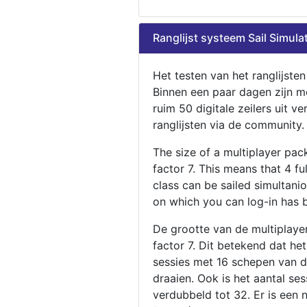
Ranglijst systeem Sail Simula
Het testen van het ranglijste
Binnen een paar dagen zijn m
ruim 50 digitale zeilers uit ve
ranglijsten via de community.
The size of a multiplayer pa
factor 7. This means that 4 fu
class can be sailed simultani
on which you can log-in has 
De grootte van de multiplaye
factor 7. Dit betekend dat he
sessies met 16 schepen van de
draaien. Ook is het aantal se
verdubbeld tot 32. Er is een 