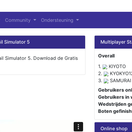
Community
Ondersteuning
il Simulator 5
Multiplayer St
Overall
ail Simulator 5. Download de Gratis
1.
KIYOTO
2.
KYOKYO1
3.
SAMURAI
Gebruikers onl
Gebruikers in 
Wedstrijden ge
Boten gefinish
Online shop