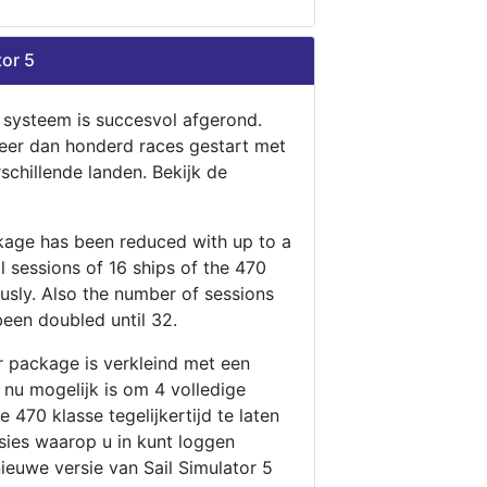
tor 5
n systeem is succesvol afgerond.
eer dan honderd races gestart met
rschillende landen. Bekijk de
ckage has been reduced with up to a
ll sessions of 16 ships of the 470
ously. Also the number of sessions
been doubled until 32.
r package is verkleind met een
t nu mogelijk is om 4 volledige
 470 klasse tegelijkertijd te laten
ssies waarop u in kunt loggen
nieuwe versie van Sail Simulator 5