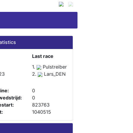
atistics
Last race
1.
Pulstreiber
23
2.
Lars_DEN
ine:
0
wedstrijd:
0
start:
823763
t:
1040515