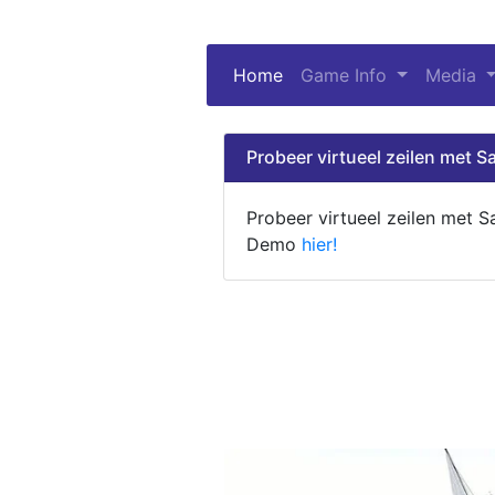
Home
(current)
Game Info
Media
Probeer virtueel zeilen met Sa
Probeer virtueel zeilen met S
Demo
hier!