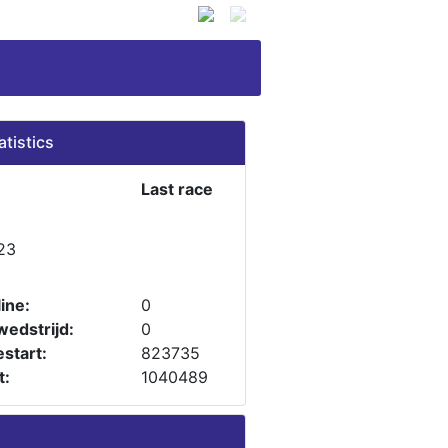
atistics
Last race
23
ine:
0
wedstrijd:
0
start:
823735
t:
1040489