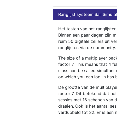
Ranglijst systeem Sail Simula
Het testen van het ranglijste
Binnen een paar dagen zijn m
ruim 50 digitale zeilers uit ve
ranglijsten via de community.
The size of a multiplayer pa
factor 7. This means that 4 fu
class can be sailed simultani
on which you can log-in has 
De grootte van de multiplaye
factor 7. Dit betekend dat he
sessies met 16 schepen van de
draaien. Ook is het aantal se
verdubbeld tot 32. Er is een 