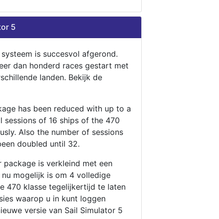
tor 5
n systeem is succesvol afgerond.
eer dan honderd races gestart met
rschillende landen. Bekijk de
ckage has been reduced with up to a
ll sessions of 16 ships of the 470
ously. Also the number of sessions
been doubled until 32.
r package is verkleind met een
t nu mogelijk is om 4 volledige
 470 klasse tegelijkertijd te laten
ssies waarop u in kunt loggen
nieuwe versie van Sail Simulator 5