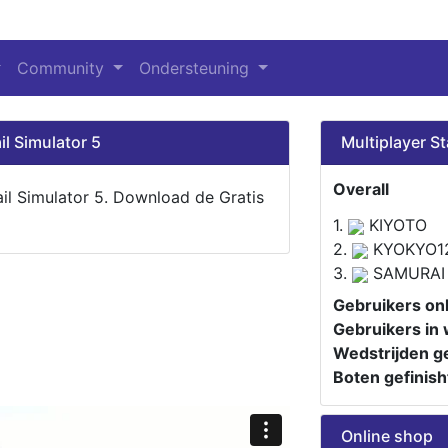
Community
Ondersteuning
il Simulator 5
Multiplayer St
Overall
ail Simulator 5. Download de Gratis
1.
KIYOTO
2.
KYOKYO1
3.
SAMURAI
Gebruikers onl
Gebruikers in 
Wedstrijden ge
Boten gefinish
Online shop