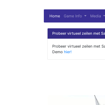
Home
(current)
Game Info
Media
Probeer virtueel zeilen met Sa
Probeer virtueel zeilen met S
Demo
hier!