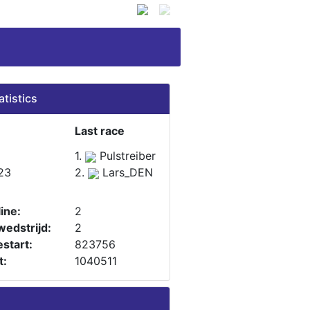
atistics
Last race
1.
Pulstreiber
23
2.
Lars_DEN
ine:
2
wedstrijd:
2
start:
823756
t:
1040511