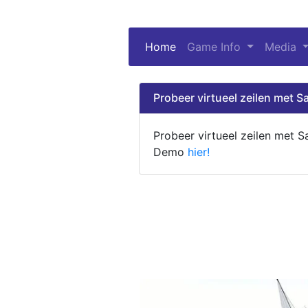
Home
(current)
Game Info
Media
Probeer virtueel zeilen met Sa
Probeer virtueel zeilen met S
Demo
hier!