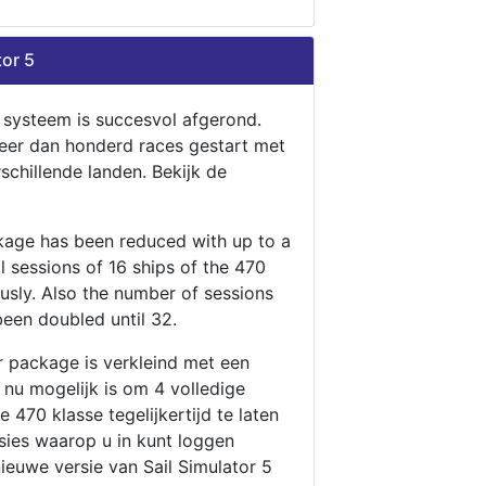
tor 5
n systeem is succesvol afgerond.
eer dan honderd races gestart met
rschillende landen. Bekijk de
ckage has been reduced with up to a
ll sessions of 16 ships of the 470
ously. Also the number of sessions
been doubled until 32.
r package is verkleind met een
t nu mogelijk is om 4 volledige
 470 klasse tegelijkertijd te laten
ssies waarop u in kunt loggen
nieuwe versie van Sail Simulator 5