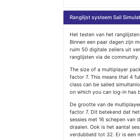
Ranglijst systeem Sail Simula
Het testen van het ranglijste
Binnen een paar dagen zijn m
ruim 50 digitale zeilers uit ve
ranglijsten via de community.
The size of a multiplayer pa
factor 7. This means that 4 fu
class can be sailed simultani
on which you can log-in has 
De grootte van de multiplaye
factor 7. Dit betekend dat he
sessies met 16 schepen van de
draaien. Ook is het aantal se
verdubbeld tot 32. Er is een 