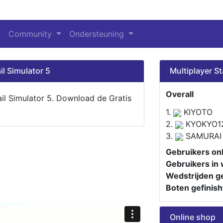
Community
Ondersteuning
il Simulator 5
Multiplayer St
Overall
ail Simulator 5. Download de Gratis
1.
KIYOTO
2.
KYOKYO1
3.
SAMURAI
Gebruikers onl
Gebruikers in 
Wedstrijden ge
Boten gefinish
Online shop