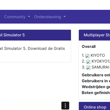
Community
Ondersteuning
il Simulator 5
Multiplayer St
Overall
ail Simulator 5. Download de Gratis
1.
KIYOTO
2.
KYOKYO1
3.
SAMURAI
Gebruikers onl
Gebruikers in 
Wedstrijden ge
Boten gefinish
Online shop