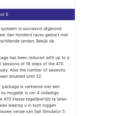
tor 5
n systeem is succesvol afgerond.
eer dan honderd races gestart met
rschillende landen. Bekijk de
ckage has been reduced with up to a
ll sessions of 16 ships of the 470
ously. Also the number of sessions
been doubled until 32.
r package is verkleind met een
t nu mogelijk is om 4 volledige
 470 klasse tegelijkertijd te laten
ssies waarop u in kunt loggen
nieuwe versie van Sail Simulator 5