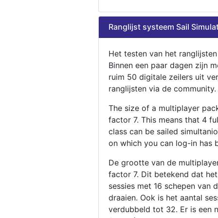
Ranglijst systeem Sail Simula
Het testen van het ranglijste
Binnen een paar dagen zijn m
ruim 50 digitale zeilers uit ve
ranglijsten via de community.
The size of a multiplayer pa
factor 7. This means that 4 fu
class can be sailed simultani
on which you can log-in has 
De grootte van de multiplaye
factor 7. Dit betekend dat he
sessies met 16 schepen van de
draaien. Ook is het aantal se
verdubbeld tot 32. Er is een 