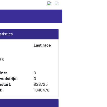
atistics
Last race
23
ine:
0
wedstrijd:
0
start:
823725
t:
1040478