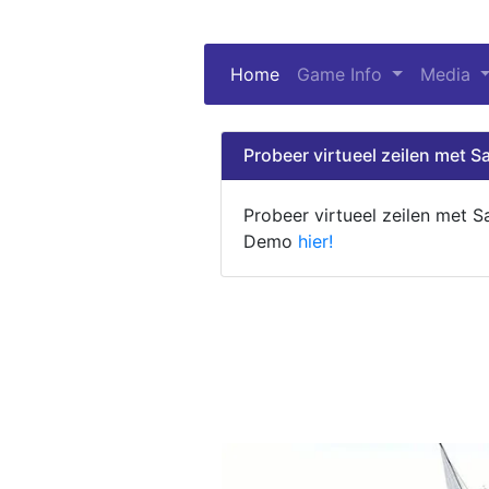
Home
(current)
Game Info
Media
Probeer virtueel zeilen met Sa
Probeer virtueel zeilen met S
Demo
hier!