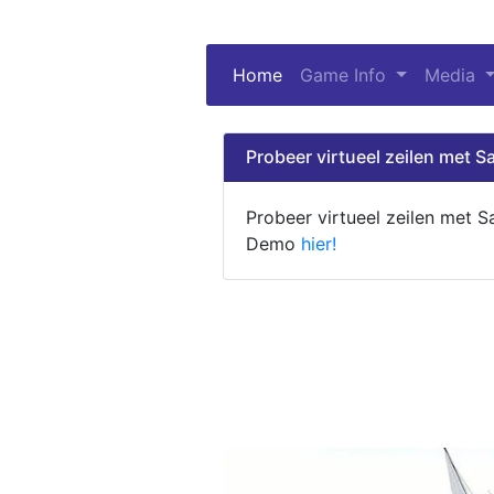
Home
(current)
Game Info
Media
Probeer virtueel zeilen met Sa
Probeer virtueel zeilen met S
Demo
hier!