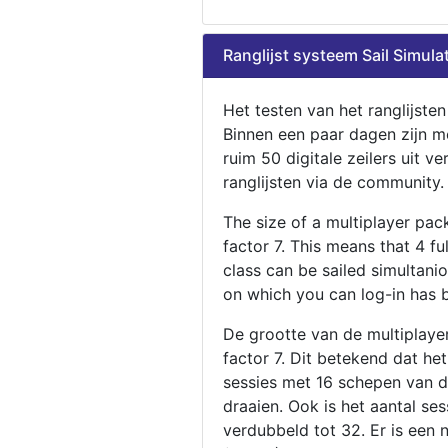
Ranglijst systeem Sail Simula
Het testen van het ranglijste
Binnen een paar dagen zijn m
ruim 50 digitale zeilers uit ve
ranglijsten via de community.
The size of a multiplayer pa
factor 7. This means that 4 fu
class can be sailed simultani
on which you can log-in has 
De grootte van de multiplaye
factor 7. Dit betekend dat he
sessies met 16 schepen van de
draaien. Ook is het aantal se
verdubbeld tot 32. Er is een 