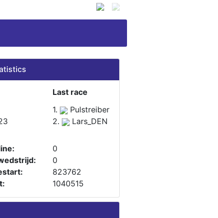
atistics
Last race
1.
Pulstreiber
23
2.
Lars_DEN
ine:
0
wedstrijd:
0
start:
823762
t:
1040515