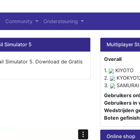
Community
Ondersteuning
il Simulator 5
Multiplayer St
Overall
ail Simulator 5. Download de Gratis
1.
KIYOTO
2.
KYOKYO1
3.
SAMURAI
Gebruikers onl
Gebruikers in 
Wedstrijden ge
Boten gefinish
Online shop