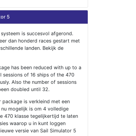
tor 5
n systeem is succesvol afgerond.
eer dan honderd races gestart met
rschillende landen. Bekijk de
ckage has been reduced with up to a
ll sessions of 16 ships of the 470
ously. Also the number of sessions
been doubled until 32.
r package is verkleind met een
t nu mogelijk is om 4 volledige
 470 klasse tegelijkertijd te laten
ssies waarop u in kunt loggen
nieuwe versie van Sail Simulator 5