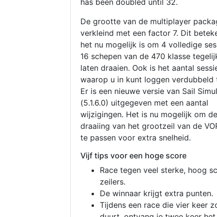
has been doubled until 32.
De grootte van de multiplayer packa
verkleind met een factor 7. Dit betek
het nu mogelijk is om 4 volledige se
16 schepen van de 470 klasse tegelijk
laten draaien. Ook is het aantal sessi
waarop u in kunt loggen verdubbeld 
Er is een nieuwe versie van Sail Simu
(5.1.6.0) uitgegeven met een aantal
wijzigingen. Het is nu mogelijk om d
draaiing van het grootzeil van de V
te passen voor extra snelheid.
Vijf tips voor een hoge score
Race tegen veel sterke, hoog s
zeilers.
De winnaar krijgt extra punten.
Tijdens een race die vier keer z
duurt, ontvang je twee keer het