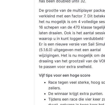
has been doubled until 32.
De grootte van de multiplayer packa
verkleind met een factor 7. Dit betek
het nu mogelijk is om 4 volledige se
16 schepen van de 470 klasse tegelijk
laten draaien. Ook is het aantal sessi
waarop u in kunt loggen verdubbeld 
Er is een nieuwe versie van Sail Simu
(5.1.6.0) uitgegeven met een aantal
wijzigingen. Het is nu mogelijk om d
draaiing van het grootzeil van de V
te passen voor extra snelheid.
Vijf tips voor een hoge score
Race tegen veel sterke, hoog s
zeilers.
De winnaar krijgt extra punten.
Tijdens een race die vier keer z
duurt, ontvang je twee keer het