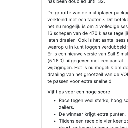
has been doubled until 32.
De grootte van de multiplayer packa
verkleind met een factor 7. Dit betek
het nu mogelijk is om 4 volledige se
16 schepen van de 470 klasse tegelijk
laten draaien. Ook is het aantal sessi
waarop u in kunt loggen verdubbeld 
Er is een nieuwe versie van Sail Simu
(5.1.6.0) uitgegeven met een aantal
wijzigingen. Het is nu mogelijk om d
draaiing van het grootzeil van de V
te passen voor extra snelheid.
Vijf tips voor een hoge score
Race tegen veel sterke, hoog s
zeilers.
De winnaar krijgt extra punten.
Tijdens een race die vier keer z
duurt, ontvang je twee keer het