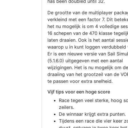
has been doubled until 32.
De grootte van de multiplayer packa
verkleind met een factor 7. Dit betek
het nu mogelijk is om 4 volledige se
16 schepen van de 470 klasse tegelijk
laten draaien. Ook is het aantal sessi
waarop u in kunt loggen verdubbeld 
Er is een nieuwe versie van Sail Simu
(5.1.6.0) uitgegeven met een aantal
wijzigingen. Het is nu mogelijk om d
draaiing van het grootzeil van de V
te passen voor extra snelheid.
Vijf tips voor een hoge score
Race tegen veel sterke, hoog s
zeilers.
De winnaar krijgt extra punten.
Tijdens een race die vier keer z
duurt, ontvang je twee keer het