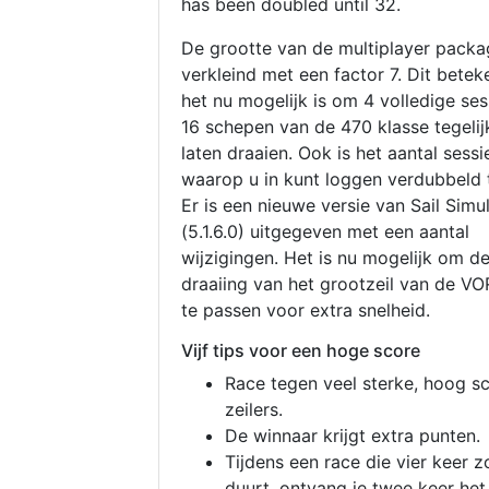
has been doubled until 32.
De grootte van de multiplayer packa
verkleind met een factor 7. Dit betek
het nu mogelijk is om 4 volledige se
16 schepen van de 470 klasse tegelijk
laten draaien. Ook is het aantal sessi
waarop u in kunt loggen verdubbeld 
Er is een nieuwe versie van Sail Simu
(5.1.6.0) uitgegeven met een aantal
wijzigingen. Het is nu mogelijk om d
draaiing van het grootzeil van de V
te passen voor extra snelheid.
Vijf tips voor een hoge score
Race tegen veel sterke, hoog s
zeilers.
De winnaar krijgt extra punten.
Tijdens een race die vier keer z
duurt, ontvang je twee keer het