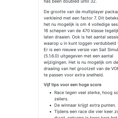
has been doubled until 32.
De grootte van de multiplayer packa
verkleind met een factor 7. Dit betek
het nu mogelijk is om 4 volledige se
16 schepen van de 470 klasse tegelijk
laten draaien. Ook is het aantal sessi
waarop u in kunt loggen verdubbeld 
Er is een nieuwe versie van Sail Simu
(5.1.6.0) uitgegeven met een aantal
wijzigingen. Het is nu mogelijk om d
draaiing van het grootzeil van de V
te passen voor extra snelheid.
Vijf tips voor een hoge score
Race tegen veel sterke, hoog s
zeilers.
De winnaar krijgt extra punten.
Tijdens een race die vier keer z
duurt, ontvang je twee keer het