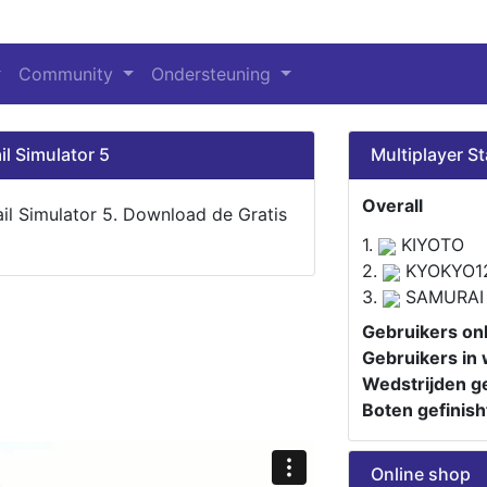
Community
Ondersteuning
il Simulator 5
Multiplayer St
Overall
ail Simulator 5. Download de Gratis
1.
KIYOTO
2.
KYOKYO1
3.
SAMURAI
Gebruikers onl
Gebruikers in 
Wedstrijden ge
Boten gefinish
Online shop