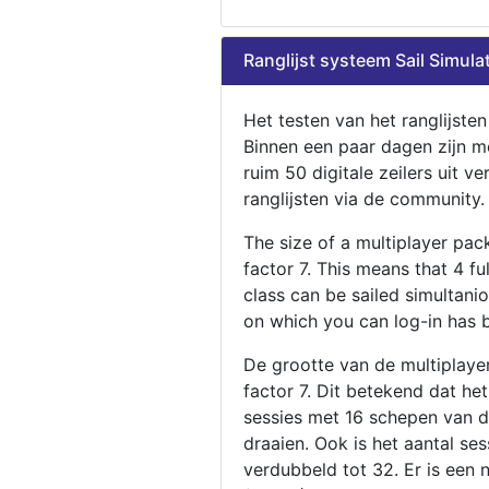
Ranglijst systeem Sail Simula
Het testen van het ranglijste
Binnen een paar dagen zijn m
ruim 50 digitale zeilers uit ve
ranglijsten via de community.
The size of a multiplayer pa
factor 7. This means that 4 fu
class can be sailed simultani
on which you can log-in has 
De grootte van de multiplaye
factor 7. Dit betekend dat he
sessies met 16 schepen van de
draaien. Ook is het aantal se
verdubbeld tot 32. Er is een 