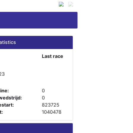
atistics
Last race
23
ine:
0
wedstrijd:
0
start:
823725
t:
1040478