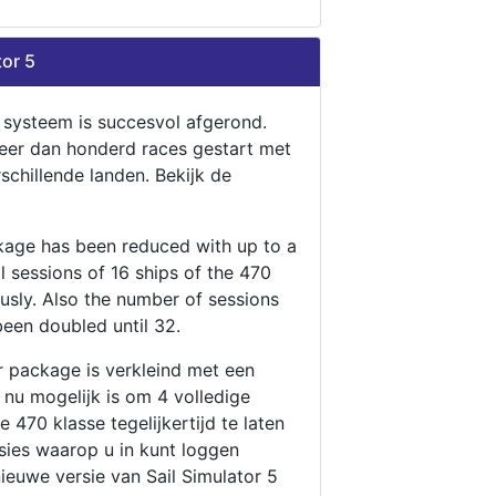
tor 5
n systeem is succesvol afgerond.
eer dan honderd races gestart met
rschillende landen. Bekijk de
ckage has been reduced with up to a
ll sessions of 16 ships of the 470
ously. Also the number of sessions
been doubled until 32.
r package is verkleind met een
t nu mogelijk is om 4 volledige
 470 klasse tegelijkertijd te laten
ssies waarop u in kunt loggen
nieuwe versie van Sail Simulator 5