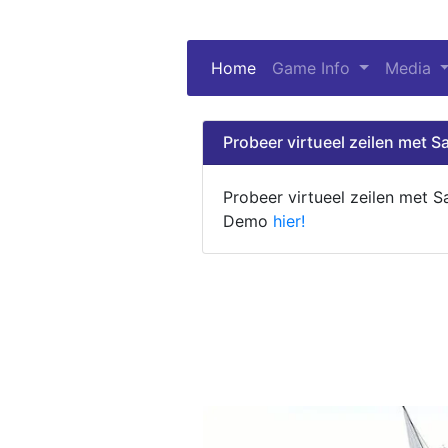
Home
(current)
Game Info
Media
Probeer virtueel zeilen met Sa
Probeer virtueel zeilen met S
Demo
hier!