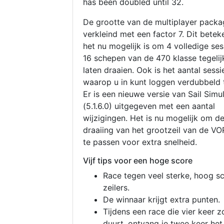
has been doubled until 32.
De grootte van de multiplayer packa
verkleind met een factor 7. Dit betek
het nu mogelijk is om 4 volledige se
16 schepen van de 470 klasse tegelijk
laten draaien. Ook is het aantal sessi
waarop u in kunt loggen verdubbeld 
Er is een nieuwe versie van Sail Simu
(5.1.6.0) uitgegeven met een aantal
wijzigingen. Het is nu mogelijk om d
draaiing van het grootzeil van de V
te passen voor extra snelheid.
Vijf tips voor een hoge score
Race tegen veel sterke, hoog s
zeilers.
De winnaar krijgt extra punten.
Tijdens een race die vier keer z
duurt, ontvang je twee keer het