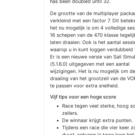
has been doubled until 32.
De grootte van de multiplayer packa
verkleind met een factor 7. Dit betek
het nu mogelijk is om 4 volledige se
16 schepen van de 470 klasse tegelijk
laten draaien. Ook is het aantal sessi
waarop u in kunt loggen verdubbeld 
Er is een nieuwe versie van Sail Simu
(5.1.6.0) uitgegeven met een aantal
wijzigingen. Het is nu mogelijk om d
draaiing van het grootzeil van de V
te passen voor extra snelheid.
Vijf tips voor een hoge score
Race tegen veel sterke, hoog s
zeilers.
De winnaar krijgt extra punten.
Tijdens een race die vier keer z
duurt, ontvang je twee keer het