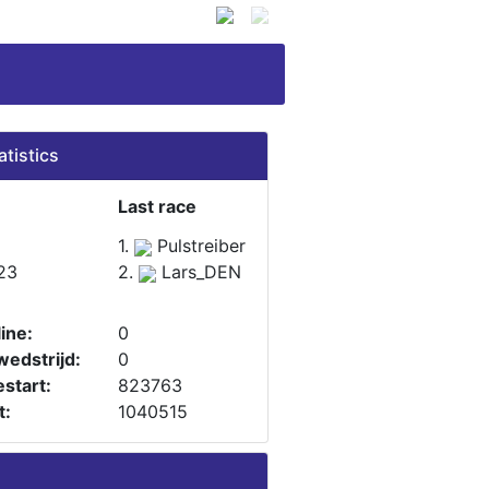
atistics
Last race
1.
Pulstreiber
23
2.
Lars_DEN
ine:
0
wedstrijd:
0
start:
823763
t:
1040515