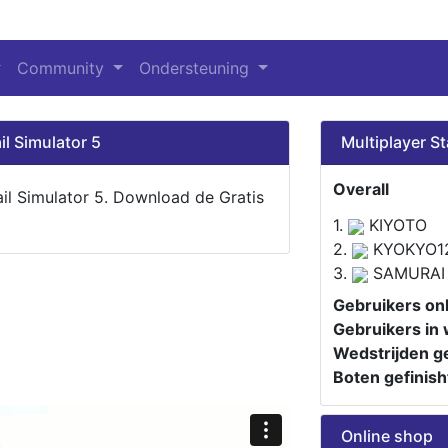
Community
Ondersteuning
il Simulator 5
Multiplayer St
Overall
ail Simulator 5. Download de Gratis
1.
KIYOTO
2.
KYOKYO1
3.
SAMURAI
Gebruikers onl
Gebruikers in 
Wedstrijden ge
Boten gefinish
Online shop