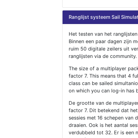
Ranglijst systeem Sail Simula
Het testen van het ranglijste
Binnen een paar dagen zijn m
ruim 50 digitale zeilers uit ve
ranglijsten via de community.
The size of a multiplayer pa
factor 7. This means that 4 fu
class can be sailed simultani
on which you can log-in has 
De grootte van de multiplaye
factor 7. Dit betekend dat he
sessies met 16 schepen van de
draaien. Ook is het aantal se
verdubbeld tot 32. Er is een 