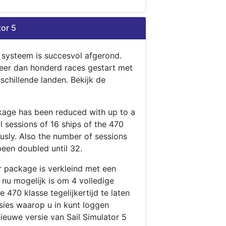
tor 5
n systeem is succesvol afgerond.
eer dan honderd races gestart met
rschillende landen. Bekijk de
ckage has been reduced with up to a
ll sessions of 16 ships of the 470
ously. Also the number of sessions
been doubled until 32.
r package is verkleind met een
t nu mogelijk is om 4 volledige
 470 klasse tegelijkertijd te laten
ssies waarop u in kunt loggen
nieuwe versie van Sail Simulator 5