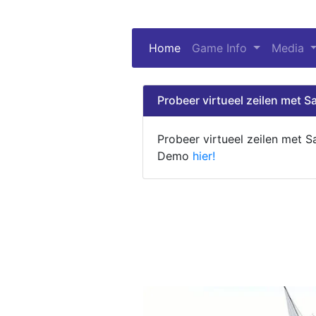
Home
(current)
Game Info
Media
Probeer virtueel zeilen met Sa
Probeer virtueel zeilen met S
Demo
hier!